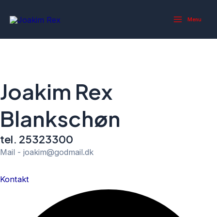
Gå
Main
til
Menu
Menu
indholdet
Joakim Rex
Blankschøn
tel. 25323300
Mail - joakim@godmail.dk
Kontakt